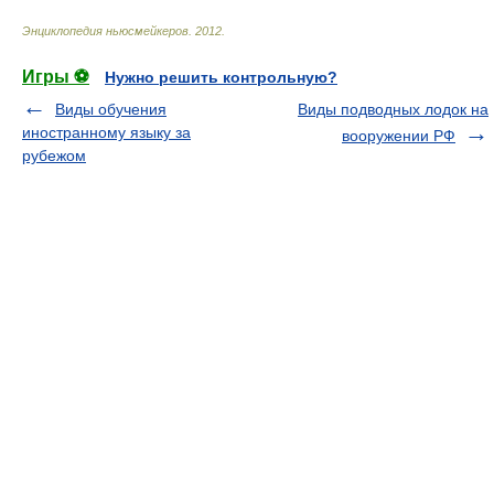
Энциклопедия ньюсмейкеров
.
2012
.
Игры ⚽
Нужно решить контрольную?
Виды обучения
Виды подводных лодок на
иностранному языку за
вооружении РФ
рубежом